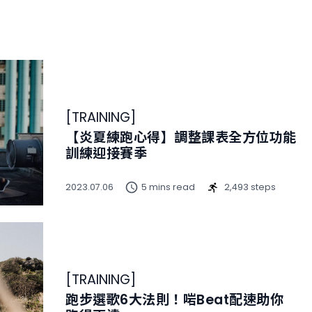
[
TRAINING
]
【炎夏練跑心得】調整課表全方位功能
訓練迎接賽季
2023.07.06
5 mins read
2,493 steps
[
TRAINING
]
跑步選歌6大法則！啱Beat配速助你