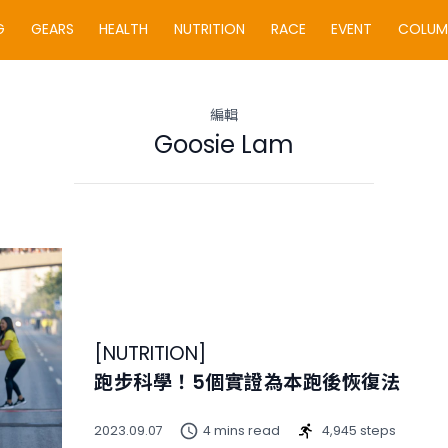
G
GEARS
HEALTH
NUTRITION
RACE
EVENT
COLUM
編輯
Goosie Lam
[
NUTRITION
]
跑步科學！5個實證為本跑後恢復法
2023.09.07
4 mins read
4,945 steps