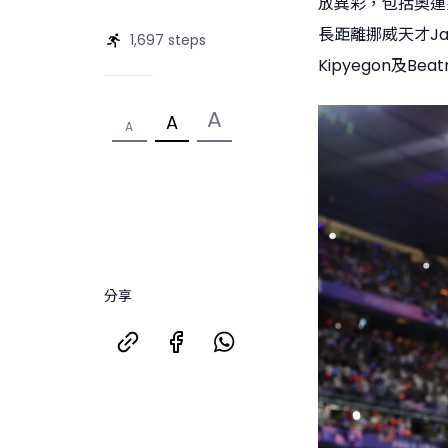
放異彩，包括奧運男女子
長距離挪威天才Jako
1,697 steps
Kipyegon及Beat
A
A
A
分享