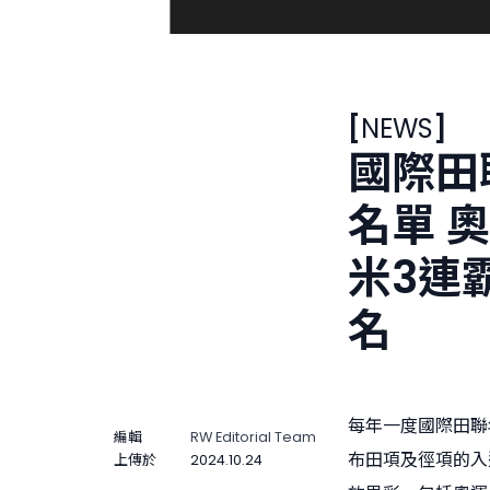
[
NEWS
]
國際田
名單 
米3連霸
名
每年一度國際田聯
編輯
RW Editorial Team
布田項及徑項的入
上傳於
2024.10.24