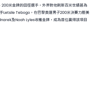
米、200米金牌的田徑選手，外界對他刷新百米世績甚為
etsile Tebogo，在巴黎奧運男子200米決賽力壓美
ednarek及Noah Lyles收穫金牌，成為首位贏得該項目