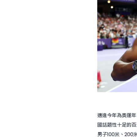
適逢今年為奧運年
國話題性十足的百米
男子100米、20