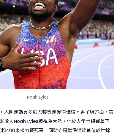
Noah Lyles
，入圍運動員多於巴黎奧運獲得佳績。男子組方面，美
飛人Noah Lyles被視為大熱，他於去年世錦賽拿下
0米和400米接力賽冠軍，同時亦是繼保特後首位於世錦