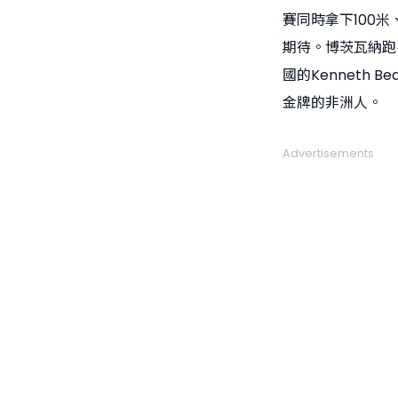
賽同時拿下100
期待。博茨瓦納跑手L
國的Kenneth B
金牌的非洲人。
Advertisements