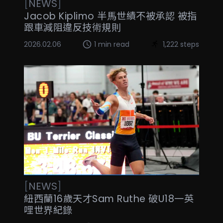
[
NEWS
]
Jacob Kiplimo 半馬世績不被承認 被指
跟車減阻違反技術規則
2026.02.06
1 min read
1,222 steps
[
NEWS
]
紐西蘭16歲天才Sam Ruthe 破U18一英
哩世界紀錄