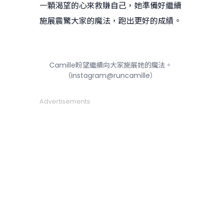
一顆渴望的心來救賺自己，她準備好繼續
施展震驚大家的魔法，跑出更好的成績。
Camille盼望繼續向大家施展她的魔法。
（instagram@runcamille）
Advertisements