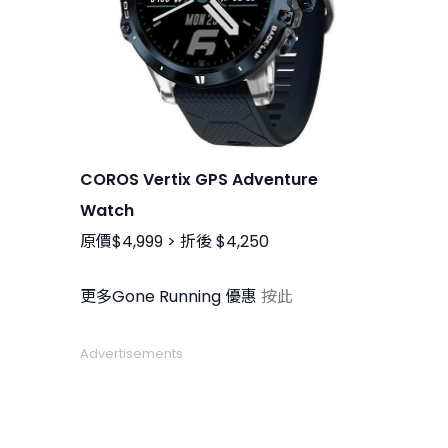
COROS Vertix GPS Adventure
Watch
原價$4,999 > 折後 $4,250
更多Gone Running 優惠
按此
Advertisements