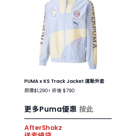
PUMA x KS Track Jacket 運動外套
原價$1,290> 折後 $790
更多Puma優惠
按此
AfterShokz
送索繩袋