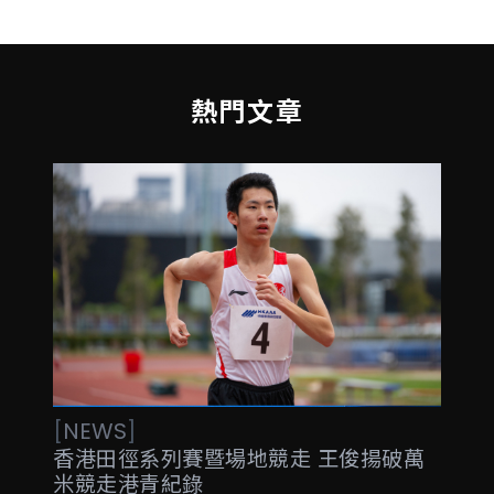
熱門文章
[
NEWS
]
香港田徑系列賽暨場地競走 王俊揚破萬
米競走港青紀錄