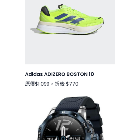
Adidas ADIZERO BOSTON 10
原價$1,099 > 折後 $770