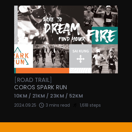
[
ROAD
TRAIL
]
COROS SPARK RUN
10KM / 21KM / 23KM / 52KM
2024.09.25
3 mins read
1,618 steps