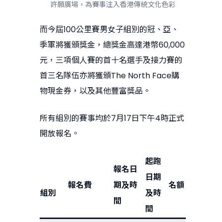
許願廣場，為賽事注入香港傳統文化色彩
而今屆100公里賽男女子組別的冠、亞、
季軍將獲頒獎金，總獎金高達港幣60,000
元，三項個人賽的首十名選手及接力賽的
首三名隊伍亦將獲頒The North Face購
物現金券，以及其他豐富獎品。
所有組別的賽事均於7月17日下午4時正式
開放報名。
起跑
報名日
日期
報名費
期及時
名額
組別
及時
間
間