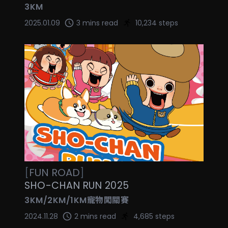
3KM
2025.01.09
3 mins read
10,234 steps
[
FUN
ROAD
]
SHO-CHAN RUN 2025
3KM/2KM/1KM寵物闖關賽
2024.11.28
2 mins read
4,685 steps