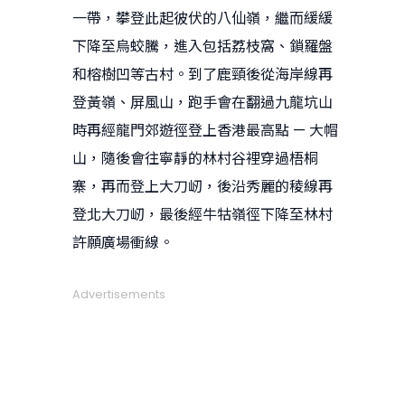
一帶，攀登此起彼伏的八仙嶺，繼而緩緩
下降至烏蛟騰，進入包括荔枝窩、鎖羅盤
和榕樹凹等古村。到了鹿頸後從海岸線再
登黃嶺、屏風山，跑手會在翻過九龍坑山
時再經龍門郊遊徑登上香港最高點 — 大帽
山，隨後會往寧靜的林村谷裡穿過梧桐
寨，再而登上大刀屻，後沿秀麗的稜線再
登北大刀屻，最後經牛牯嶺徑下降至林村
許願廣場衝線。
Advertisements