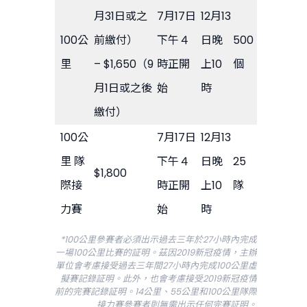
月31日或之
7月17日
12月13
100公
前繳付）
下午４
日晚
500
里
– $1,650（9
時正開
上10
個
月1日或之後
始
時
繳付）
100公
7月17日
12月13
里 隊
下午４
日晚
25
$1,800
際接
時正開
上10
隊
力賽
始
時
*100公里參賽者必須出示過去三年於27小時內完成
一場100公里比賽的証明。茲因2019新冠疫情，主辦
單位會考慮接受過去三年間27小時內完成100公里虛
擬賽記錄証明。此外，也會考慮接受2019新冠疫情
前的完賽記錄証明。14公里、55公里和100公里隊際
接力賽參賽者則無需出示任何完賽証明。