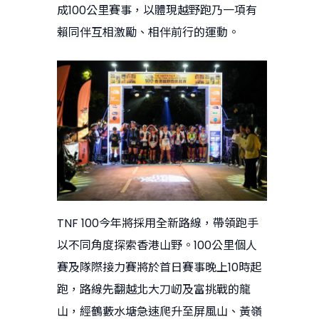
成100公里賽事，以體現越野跑乃一項有
賴同伴互相激勵、相伴前行的運動。
TNF 100今年將採用全新路線，帶領跑手
以不同角度探索香港山野。100公里個人
賽及隊際接力賽將於首日賽事晚上10時起
跑，路線先翻越北大刀屻及富挑戰的龍
山，經鶴藪水塘急速爬升至屏風山、黃嶺