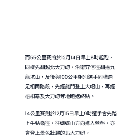
而55公里賽將於12月14日早上8時起跑，
同樣先翻越北大刀屻，沿衛弈信徑翻過九
龍坑山，及後與100公里組別選手同樣踏
足相同路段，先經龍門登上大帽山，再經
梧桐寨及大刀屻等地跑返終點。
14公里賽則於12月15日早上9時選手會先踏
上牛牯嶺徑，往蝴蝶山方向進入營盤，亦
會登上景色壯麗的北大刀屻。