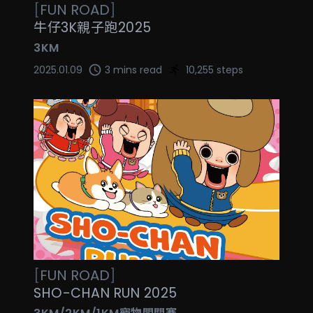
[
FUN
ROAD
]
牛仔3K親子跑2025
3KM
2025.01.09
3 mins read
10,255 steps
[
FUN
ROAD
]
SHO-CHAN RUN 2025