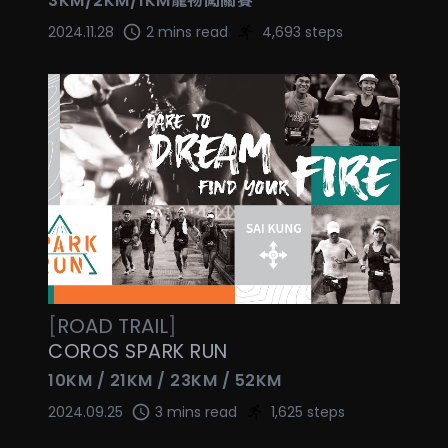
3KM/2KM/1KM寵物闖關賽
2024.11.28
2 mins read
4,693 steps
[
ROAD
TRAIL
]
COROS SPARK RUN
10KM / 21KM / 23KM / 52KM
2024.09.25
3 mins read
1,625 steps