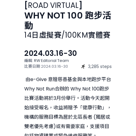
[
ROAD
VIRTUAL
]
WHY NOT 100 跑步活
動
14日虛擬賽/100KM實體賽
2024.03.16-30
編輯:
RW Editorial Team
3,285 steps
比賽日期
2024.03.16-30
由e-Give 意贈慈善基金與本地跑步平台
Why Not Run合辦的 Why Not 100跑步
比賽活動將於3月份舉行。活動今天起開
始接受報名，收益將贈予「健康行動」，
機構的服務目標為居於北區長者 (獨居或
雙老優先考慮)或有需要家庭，支援項目
包括物資購置或緊急維修服務等。