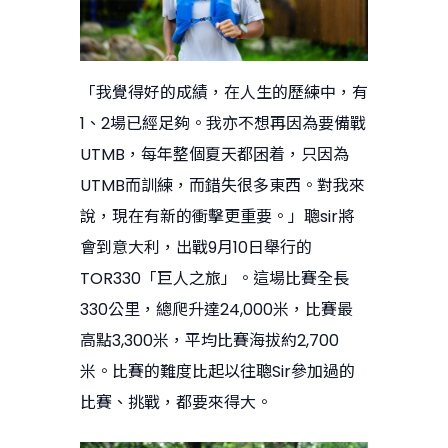
「我覺得好的成績，在人生的歷練中，有
1、2場已經足夠。我亦不想再因為要備戰
UTMB，每年整個夏天都困着，只因為
UTMB而訓練，而錯失很多東西。對我來
說，現在有新的衝擊更重要。」聰sir將
會到意大利，出戰9月10日舉行的
TOR330「巨人之旅」。這場比賽全長
330公里，總爬升達24,000米，比賽最
高點3,300米，平均比賽海拔約2,700
米。比賽的難度比起以往聰Sir參加過的
比賽、挑戰，都要來得大。