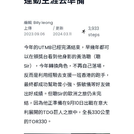
運動生涯去準備
編輯:
Billy Ieong
3,933
上傳
/ 更新
2023.09.06
2024.03.11
steps
今年的UTMB已經完滿結束，早幾年都可
以在頒獎台看到他身影的黃浩聰（聰
Sir），今年轉換角色，不再自己落場，
反而是利用經驗去支援一班香港的跑手，
最終都成功幫助曾小強、張敏儀等好友做
出好成績。但聰Sir的歐洲之旅仍未完
結，因為他正準備在9月10日出戰在意大
利展開的TDG巨人之旅中，全長330公里
的TOR330。