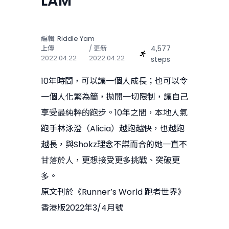
LAM
編輯:
Riddle Yam
4,577
上傳
/ 更新
2022.04.22
2022.04.22
steps
10年時間，可以讓一個人成長；也可以令
一個人化繁為簡，拋開一切限制，讓自己
享受最純粹的跑步。10年之間，本地人氣
跑手林泳澄（Alicia）越跑越快，也越跑
越長，與Shokz理念不謀而合的她一直不
甘落於人，更想接受更多挑戰、突破更
多。
原文刊於《Runner’s World 跑者世界》
香港版2022年3/4月號