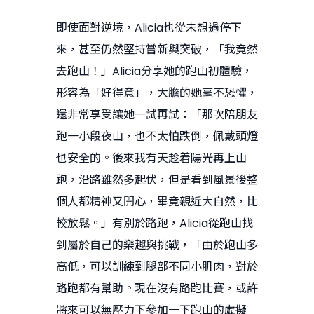
即使面對逆境，Alicia也從未想過停下
來，甚至仍然堅持嘗新與突破，「我竟然
去跑山！」Alicia分享她的跑山初體驗，
形容為「好得意」，大膽的她毫不恐懼，
還非常享受讓她一試再試：「那次陪朋友
跑一小段夜山，也不太怕跌倒，佩戴頭燈
也安全的。後來我有天趁着陽光再上山
跑，沿路雖然多起伏，但是看到風景後整
個人都精神又開心，畢竟親近大自然，比
較放鬆。」有別於路跑，Alicia從跑山找
到屬於自己的樂趣與挑戰，「由於跑山多
高低，可以訓練到腿部不同小肌肉，對於
路跑都有幫助。現在沒有路跑比賽，或許
將來可以無壓力下參加一下跑山的虛擬