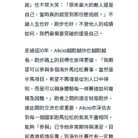
故」也不禁大笑：「原來最大的敵人還是
自己，當時真的感受到那份壓迫感。」不
論人生也好，跑步也好，不管他人的成績
如何，我們最需要突破的還是自己。
走過這10年，Alicia越跑越快也越跑越
長，跑步路上的目標也放得更遠，「我期
望可以參與多個海外馬拉松賽事，當然是
半馬項目，希望不再僅是從別人口中得
知，而是可以親身體驗每一條賽道如何複
雜及困難。」跑者之間的語言就是跑步，
彼此間的交流也很重要，Alicia亦深信去
到每一個國家跑馬拉松的氣氛不盡相同，
能夠「參與」已令她非常期待與滿足。目
前香港疫情反覆，到海外比賽也有一定難