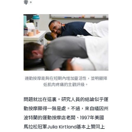
零。
運動按摩能夠在短期內增加靈活性，並明顯降
低肌肉疼痛的主觀評級。
問題就出在這裏。研究人員的結論似乎運
動按摩顯得一無是處。不過，來自緬因州
波特蘭的運動按摩店老闆、1997年美國
馬拉松冠軍Julia Kirtland基本上贊同上