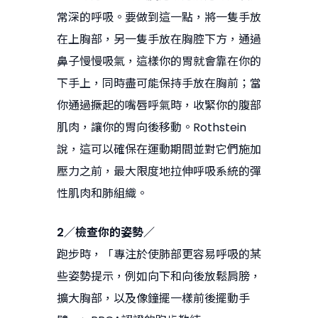
常深的呼吸。要做到這一點，將一隻手放
在上胸部，另一隻手放在胸腔下方，通過
鼻子慢慢吸氣，這樣你的胃就會靠在你的
下手上，同時盡可能保持手放在胸前；當
你通過撅起的嘴唇呼氣時，收緊你的腹部
肌肉，讓你的胃向後移動。Rothstein
說，這可以確保在運動期間並對它們施加
壓力之前，最大限度地拉伸呼吸系統的彈
性肌肉和肺組織。
2／檢查你的姿勢／
跑步時，「專注於使肺部更容易呼吸的某
些姿勢提示，例如向下和向後放鬆肩膀，
擴大胸部，以及像鐘擺一樣前後擺動手