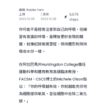
編輯:
Riddle Yam
9,676
上傳
/ 更新
2022.12.28
2022.12.28
steps
你可能不是經常注意到自己的呼吸，但練
習有意識的呼吸，是釋放更好表現的關
鍵，就像紀錄常規里程、保持體形和保持
吸收水份一樣。
在阿拉巴馬州Huntingdon College擔任
運動科學和體育教育高級臨床教授、
FACSM、CSCS博士的Michele Olson指
出：「你的呼吸越有效，你就越能充份地
為細胞提供氧氣，並從細胞中去除二氧化
碳。」