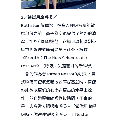
3／嘗試用鼻呼吸／
Rothstein解釋說，在進入呼吸系統的敏
感部份之前，鼻子為空氣提供了額外的清
潔、加熱和加濕途徑。它還可以刺激副交
感神經系統並節省能量。此外，根據
《Breath：The New Science of a
Lost Art》（呼吸：失落藝術的新科學）
一書的作為者James Nestor的說法，鼻
式呼吸可使氧氣吸收效率提高20%。這使
你能夠以更低的心率在更高的水平上操
作，並有助顯著縮短恢復時間。不幸的
是，大多數人通過嘴呼吸。「當你用嘴呼
吸時，你往往會過度呼吸，」Nestor